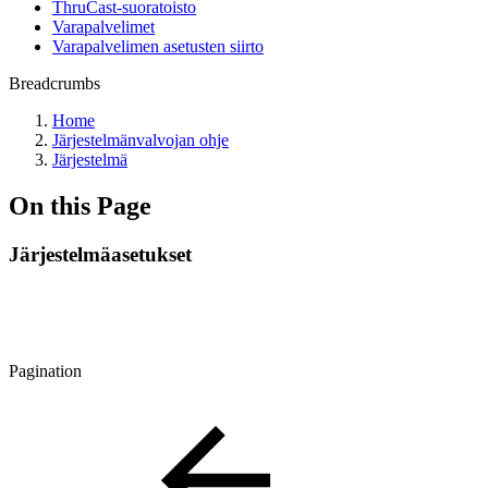
ThruCast-suoratoisto
Varapalvelimet
Varapalvelimen asetusten siirto
Breadcrumbs
Home
Järjestelmänvalvojan ohje
Järjestelmä
On this Page
Järjestelmäasetukset
Pagination