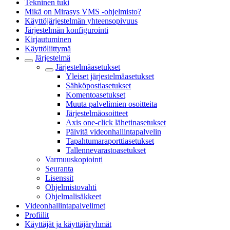
Tekninen tuki
Mikä on Mirasys VMS -ohjelmisto?
Käyttöjärjestelmän yhteensopivuus
Järjestelmän konfigurointi
Kirjautuminen
Käyttöliittymä
Järjestelmä
Järjestelmäasetukset
Yleiset järjestelmäasetukset
Sähköpostiasetukset
Komentoasetukset
Muuta palvelimien osoitteita
Järjestelmäosoitteet
Axis one-click lähetinasetukset
Päivitä videonhallintapalvelin
Tapahtumaraporttiasetukset
Tallennevarastoasetukset
Varmuuskopiointi
Seuranta
Lisenssit
Ohjelmistovahti
Ohjelmalisäkkeet
Videonhallintapalvelimet
Profiilit
Käyttäjät ja käyttäjäryhmät