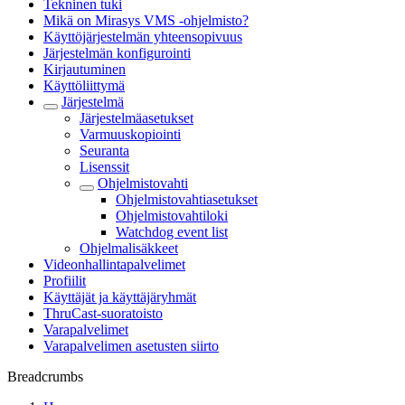
Tekninen tuki
Mikä on Mirasys VMS -ohjelmisto?
Käyttöjärjestelmän yhteensopivuus
Järjestelmän konfigurointi
Kirjautuminen
Käyttöliittymä
Järjestelmä
Järjestelmäasetukset
Varmuuskopiointi
Seuranta
Lisenssit
Ohjelmistovahti
Ohjelmistovahtiasetukset
Ohjelmistovahtiloki
Watchdog event list
Ohjelmalisäkkeet
Videonhallintapalvelimet
Profiilit
Käyttäjät ja käyttäjäryhmät
ThruCast-suoratoisto
Varapalvelimet
Varapalvelimen asetusten siirto
Breadcrumbs