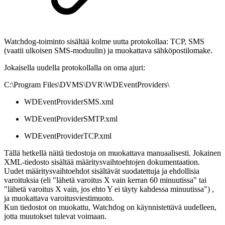
Watchdog-toiminto sisältää kolme uutta protokollaa: TCP, SMS
(vaatii ulkoisen SMS-moduulin) ja muokattava sähköpostilomake.
Jokaisella uudella protokollalla on oma ajuri:
C:\Program Files\DVMS\DVR\WDEventProviders\
WDEventProviderSMS.xml
WDEventProviderSMTP.xml
WDEventProviderTCP.xml
Tällä hetkellä näitä tiedostoja on muokattava manuaalisesti. Jokainen
XML-tiedosto sisältää määritysvaihtoehtojen dokumentaation.
Uudet määritysvaihtoehdot sisältävät suodatettuja ja ehdollisia
varoituksia (eli "lähetä varoitus X vain kerran 60 minuutissa" tai
"lähetä varoitus X vain, jos ehto Y ei täyty kahdessa minuutissa") ,
ja muokattava varoitusviestimuoto.
Kun tiedostot on muokattu, Watchdog on käynnistettävä uudelleen,
jotta muutokset tulevat voimaan.