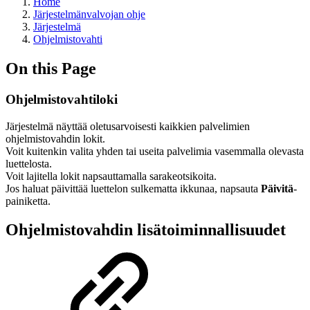
Home
Järjestelmänvalvojan ohje
Järjestelmä
Ohjelmistovahti
On this Page
Ohjelmistovahtiloki
Järjestelmä näyttää oletusarvoisesti kaikkien palvelimien
ohjelmistovahdin lokit.
Voit kuitenkin valita yhden tai useita palvelimia vasemmalla olevasta
luettelosta.
Voit lajitella lokit napsauttamalla sarakeotsikoita.
Jos haluat päivittää luettelon sulkematta ikkunaa, napsauta
Päivitä
-
painiketta.
Ohjelmistovahdin lisätoiminnallisuudet