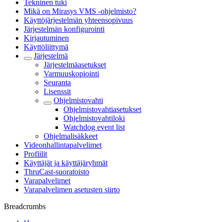
Tekninen tuki
Mikä on Mirasys VMS -ohjelmisto?
Käyttöjärjestelmän yhteensopivuus
Järjestelmän konfigurointi
Kirjautuminen
Käyttöliittymä
Järjestelmä
Järjestelmäasetukset
Varmuuskopiointi
Seuranta
Lisenssit
Ohjelmistovahti
Ohjelmistovahtiasetukset
Ohjelmistovahtiloki
Watchdog event list
Ohjelmalisäkkeet
Videonhallintapalvelimet
Profiilit
Käyttäjät ja käyttäjäryhmät
ThruCast-suoratoisto
Varapalvelimet
Varapalvelimen asetusten siirto
Breadcrumbs