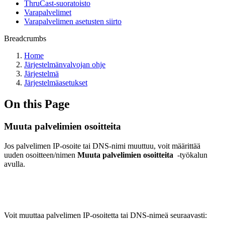
ThruCast-suoratoisto
Varapalvelimet
Varapalvelimen asetusten siirto
Breadcrumbs
Home
Järjestelmänvalvojan ohje
Järjestelmä
Järjestelmäasetukset
On this Page
Muuta palvelimien osoitteita
Jos palvelimen IP-osoite tai DNS-nimi muuttuu, voit määrittää
uuden osoitteen/nimen
Muuta palvelimien osoitteita
-työkalun
avulla.
Voit muuttaa palvelimen IP-osoitetta tai DNS-nimeä seuraavasti: