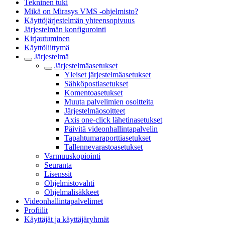
Tekninen tuki
Mikä on Mirasys VMS -ohjelmisto?
Käyttöjärjestelmän yhteensopivuus
Järjestelmän konfigurointi
Kirjautuminen
Käyttöliittymä
Järjestelmä
Järjestelmäasetukset
Yleiset järjestelmäasetukset
Sähköpostiasetukset
Komentoasetukset
Muuta palvelimien osoitteita
Järjestelmäosoitteet
Axis one-click lähetinasetukset
Päivitä videonhallintapalvelin
Tapahtumaraporttiasetukset
Tallennevarastoasetukset
Varmuuskopiointi
Seuranta
Lisenssit
Ohjelmistovahti
Ohjelmalisäkkeet
Videonhallintapalvelimet
Profiilit
Käyttäjät ja käyttäjäryhmät