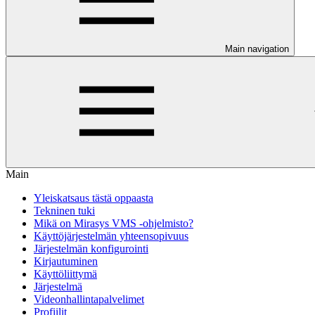
Main navigation
Main
Yleiskatsaus tästä oppaasta
Tekninen tuki
Mikä on Mirasys VMS -ohjelmisto?
Käyttöjärjestelmän yhteensopivuus
Järjestelmän konfigurointi
Kirjautuminen
Käyttöliittymä
Järjestelmä
Videonhallintapalvelimet
Profiilit