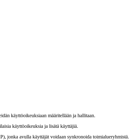
eidän käyttöoikeuksiaan määritellään ja hallitaan.
laisia käyttöoikeuksia ja lisätä käyttäjiä.
P), jonka avulla käyttäjät voidaan synkronoida toimialueryhmistä.