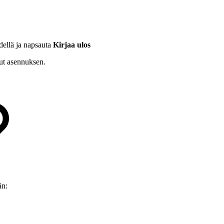
dellä ja napsauta
Kirjaa ulos
ut asennuksen.
än: