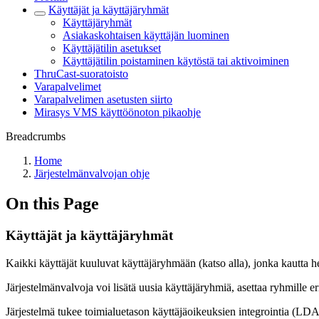
Käyttäjät ja käyttäjäryhmät
Käyttäjäryhmät
Asiakaskohtaisen käyttäjän luominen
Käyttäjätilin asetukset
Käyttäjätilin poistaminen käytöstä tai aktivoiminen
ThruCast-suoratoisto
Varapalvelimet
Varapalvelimen asetusten siirto
Mirasys VMS käyttöönoton pikaohje
Breadcrumbs
Home
Järjestelmänvalvojan ohje
On this Page
Käyttäjät ja käyttäjäryhmät
Kaikki käyttäjät kuuluvat käyttäjäryhmään (katso alla), jonka kautta h
Järjestelmänvalvoja voi lisätä uusia käyttäjäryhmiä, asettaa ryhmille eri
Järjestelmä tukee toimialuetason käyttäjäoikeuksien integrointia (LDA