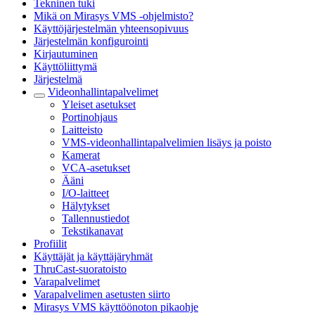
Tekninen tuki
Mikä on Mirasys VMS -ohjelmisto?
Käyttöjärjestelmän yhteensopivuus
Järjestelmän konfigurointi
Kirjautuminen
Käyttöliittymä
Järjestelmä
Videonhallintapalvelimet
Yleiset asetukset
Portinohjaus
Laitteisto
VMS-videonhallintapalvelimien lisäys ja poisto
Kamerat
VCA-asetukset
Ääni
I/O-laitteet
Hälytykset
Tallennustiedot
Tekstikanavat
Profiilit
Käyttäjät ja käyttäjäryhmät
ThruCast-suoratoisto
Varapalvelimet
Varapalvelimen asetusten siirto
Mirasys VMS käyttöönoton pikaohje