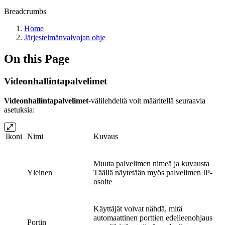
Breadcrumbs
Home
Järjestelmänvalvojan ohje
On this Page
Videonhallintapalvelimet
Videonhallintapalvelimet
-välilehdeltä voit määritellä seuraavia
asetuksia:
Ikoni
Nimi
Kuvaus
Muuta palvelimen nimeä ja kuvausta
Yleinen
Täällä näytetään myös palvelimen IP-
osoite
Käyttäjät voivat nähdä, mitä
automaattinen porttien edelleenohjaus
Portin