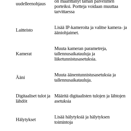
on määrittänyt tämän palvelimen
uudelleenohjaus
porteiksi. Portteja voidaan muuttaa
tarvittaessa
Lisää IP-kameroita ja valitse kamera- ja
Laitteisto
ääniohjaimet.
Muuta kameran parametreja,
Kamerat
tallennusaikatauluja ja
liiketunnistusasetuksia.
Muuta äänentunnistusasetuksia ja
Ääni
tallennusaikatauluja.
Digitaaliset tulot ja
Määritä digitaalisten tulojen ja lähtojen
lähdöt
asetuksia
Lisää hälytyksiä ja hälytyksen
Hälytykset
toimintoja