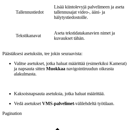
Lisää kiintolevyjä palvelimeen ja aseta
Tallennustiedot
tallennusajat video-, ääni- ja
hälytystiedostoille.
Aseta tekstidatakanavien nimet ja
Tekstikanavat
kuvaukset tähän.
Päästäksesi asetuksiin, tee jokin seuraavista:
Valitse asetukset, jotka haluat määrittää (esimerkiksi Kamerat)
ja napsauta sitten
Muokkaa
navigointiruudun oikeasta
alakulmasta.
Kaksoisnapsauta asetuksia, jotka haluat määrittää.
Vedä asetukset
VMS-palvelimet
-välilehdeltä työtilaan.
Pagination