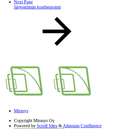
Next Page
Järjestelmän konfigurointi
Mirasys
Copyright
Mirasys Oy
Powered by
Scroll Sites
&
Atlassian Confluence