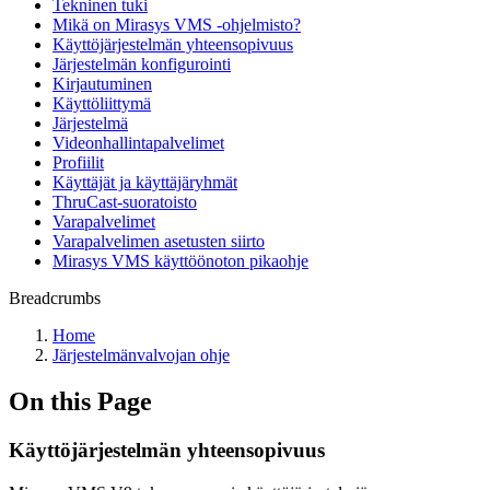
Tekninen tuki
Mikä on Mirasys VMS -ohjelmisto?
Käyttöjärjestelmän yhteensopivuus
Järjestelmän konfigurointi
Kirjautuminen
Käyttöliittymä
Järjestelmä
Videonhallintapalvelimet
Profiilit
Käyttäjät ja käyttäjäryhmät
ThruCast-suoratoisto
Varapalvelimet
Varapalvelimen asetusten siirto
Mirasys VMS käyttöönoton pikaohje
Breadcrumbs
Home
Järjestelmänvalvojan ohje
On this Page
Käyttöjärjestelmän yhteensopivuus