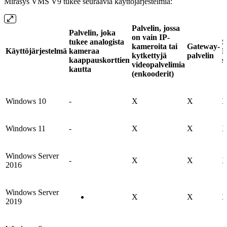
Mirasys VMS V9 tukee seuraavia käyttöjärjestelmiä:
Palvelin, jossa
Palvelin, joka
on vain IP-
tukee analogista
S
kameroita tai
Gateway-
Käyttöjärjestelmä
kameraa
M
kytkettyjä
palvelin
kaappauskorttien
s
videopalvelimia
kautta
(enkooderit)
Windows 10
-
X
X
Windows 11
-
X
X
Windows Server
-
X
X
2016
Windows Server
X
X
2019