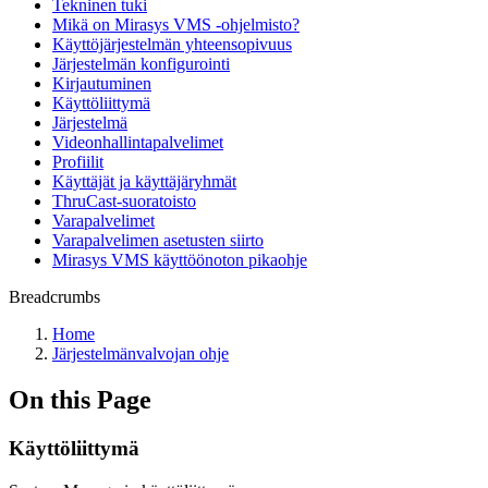
Tekninen tuki
Mikä on Mirasys VMS -ohjelmisto?
Käyttöjärjestelmän yhteensopivuus
Järjestelmän konfigurointi
Kirjautuminen
Käyttöliittymä
Järjestelmä
Videonhallintapalvelimet
Profiilit
Käyttäjät ja käyttäjäryhmät
ThruCast-suoratoisto
Varapalvelimet
Varapalvelimen asetusten siirto
Mirasys VMS käyttöönoton pikaohje
Breadcrumbs
Home
Järjestelmänvalvojan ohje
On this Page
Käyttöliittymä