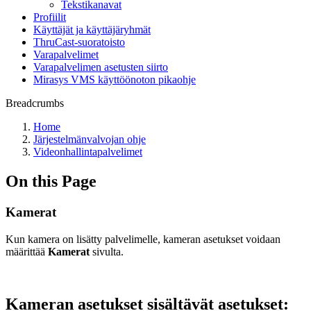
Tekstikanavat
Profiilit
Käyttäjät ja käyttäjäryhmät
ThruCast-suoratoisto
Varapalvelimet
Varapalvelimen asetusten siirto
Mirasys VMS käyttöönoton pikaohje
Breadcrumbs
Home
Järjestelmänvalvojan ohje
Videonhallintapalvelimet
On this Page
Kamerat
Kun kamera on lisätty palvelimelle, kameran asetukset voidaan
määrittää
Kamerat
sivulta.
Kameran asetukset sisältävät asetukset: