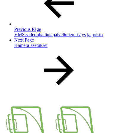
Previous Page
VMS-videonhallintapalvelimien lisäys ja poisto
Next Page
Kamera-asetukset