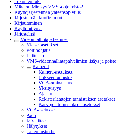
Tekninen tuki
Mikä on Mirasys VMS -ohjelmisto?
Käyttöjärjestelmän yhteensopivuus
Järjestelmän konfigurointi
Kirjautuminen
Käyttöliittymä
Järjestelmä
Videonhallintapalvelimet
Yleiset asetukset
Portinohjaus
Laitteisto
VMS-videonhallintapalvelimien lisäys ja poisto
Kamerat
Kamera-asetukset
Liikkeentunnistus
VCA-ominaisuus
Yksityisyys
Ajastin
Rekisterilaattojen tunnistuksen asetukset
Kasvojen tunnistuksen asetukset
VCA-asetukset
Ääni
I/O-laitteet
Hälytykset
Tallennustiedot