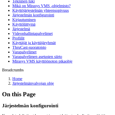
Tekninen tuki
Mikä on Mirasys VMS -ohjelmisto?
Käyttöjärjestelmän yhteensopivuus
Järjestelmän konfigurointi
Kirjautuminen
Käyttöliittymä
Järjestelmä
Videonhallintapalvelimet
Profiilit
Käyttäjät ja käyttäjäryhmät
ThruCast-suoratoisto
Varapalvelimet
Varapalvelimen asetusten siirto
Mirasys VMS käyttöönoton pikaohje
Breadcrumbs
Home
Järjestelmänvalvojan ohje
On this Page
Järjestelmän konfigurointi