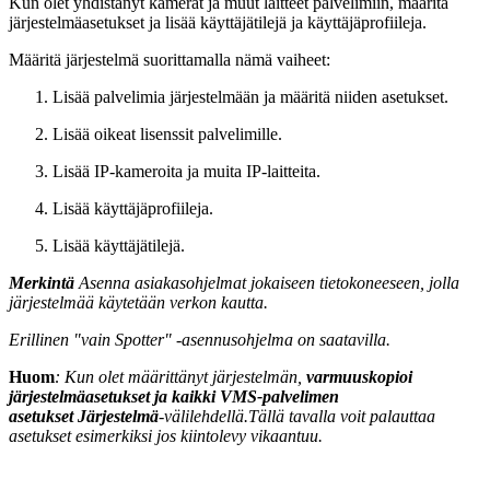
Kun olet yhdistänyt kamerat ja muut laitteet palvelimiin, määritä
järjestelmäasetukset ja lisää käyttäjätilejä ja käyttäjäprofiileja.
Määritä järjestelmä suorittamalla nämä vaiheet:
Lisää palvelimia järjestelmään ja määritä niiden asetukset.
Lisää oikeat lisenssit palvelimille.
Lisää IP-kameroita ja muita IP-laitteita.
Lisää käyttäjäprofiileja.
Lisää käyttäjätilejä.
Merkintä
Asenna asiakasohjelmat jokaiseen tietokoneeseen, jolla
järjestelmää käytetään verkon kautta.
Erillinen "vain Spotter" -asennusohjelma on saatavilla.
Huom
: Kun olet määrittänyt järjestelmän,
varmuuskopioi
järjestelmäasetukset ja kaikki VMS-palvelimen
asetukset
Järjestelmä
-välilehdellä.Tällä tavalla voit palauttaa
asetukset esimerkiksi jos kiintolevy vikaantuu.