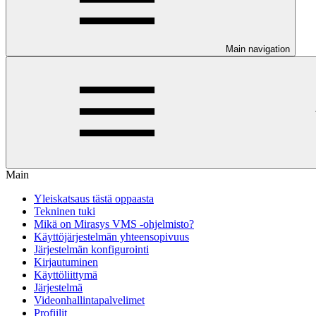
Main navigation
Main
Yleiskatsaus tästä oppaasta
Tekninen tuki
Mikä on Mirasys VMS -ohjelmisto?
Käyttöjärjestelmän yhteensopivuus
Järjestelmän konfigurointi
Kirjautuminen
Käyttöliittymä
Järjestelmä
Videonhallintapalvelimet
Profiilit