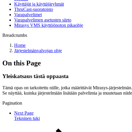
Käyttäjät ja käyttäjäryhmät
ThruCast-suoratoisto
Varapalvelimet
Varapalvelimen asetusten siirto
Mirasys VMS käyttöönoton pikaohje
Breadcrumbs
Home
Järjestelmänvalvojan ohje
On this Page
Yleiskatsaus tästä oppaasta
Tämä opas on tarkoitettu niille, jotka määrittävät Mirasys-järjestelmän
Se näyttää, kuinka järjestelmään lisätään palvelimia ja muutetaan niiden 
Pagination
Next Page
Tekninen tuki