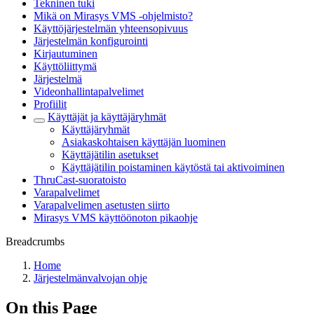
Tekninen tuki
Mikä on Mirasys VMS -ohjelmisto?
Käyttöjärjestelmän yhteensopivuus
Järjestelmän konfigurointi
Kirjautuminen
Käyttöliittymä
Järjestelmä
Videonhallintapalvelimet
Profiilit
Käyttäjät ja käyttäjäryhmät
Käyttäjäryhmät
Asiakaskohtaisen käyttäjän luominen
Käyttäjätilin asetukset
Käyttäjätilin poistaminen käytöstä tai aktivoiminen
ThruCast-suoratoisto
Varapalvelimet
Varapalvelimen asetusten siirto
Mirasys VMS käyttöönoton pikaohje
Breadcrumbs
Home
Järjestelmänvalvojan ohje
On this Page