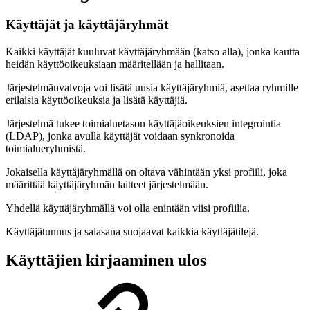
Käyttäjät ja käyttäjäryhmät
Kaikki käyttäjät kuuluvat käyttäjäryhmään (katso alla), jonka kautta
heidän käyttöoikeuksiaan määritellään ja hallitaan.
Järjestelmänvalvoja voi lisätä uusia käyttäjäryhmiä, asettaa ryhmille
erilaisia käyttöoikeuksia ja lisätä käyttäjiä.
Järjestelmä tukee toimialuetason käyttäjäoikeuksien integrointia
(LDAP), jonka avulla käyttäjät voidaan synkronoida
toimialueryhmistä.
Jokaisella käyttäjäryhmällä on oltava vähintään yksi profiili, joka
määrittää käyttäjäryhmän laitteet järjestelmään.
Yhdellä käyttäjäryhmällä voi olla enintään viisi profiilia.
Käyttäjätunnus ja salasana suojaavat kaikkia käyttäjätilejä.
Käyttäjien kirjaaminen ulos