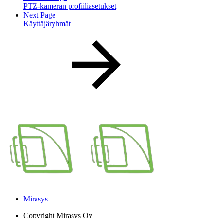
PTZ-kameran profiiliasetukset
Next Page
Käyttäjäryhmät
Mirasys
Copyright
Mirasys Oy