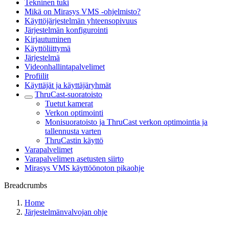
Tekninen tuki
Mikä on Mirasys VMS -ohjelmisto?
Käyttöjärjestelmän yhteensopivuus
Järjestelmän konfigurointi
Kirjautuminen
Käyttöliittymä
Järjestelmä
Videonhallintapalvelimet
Profiilit
Käyttäjät ja käyttäjäryhmät
ThruCast-suoratoisto
Tuetut kamerat
Verkon optimointi
Monisuoratoisto ja ThruCast verkon optimointia ja
tallennusta varten
ThruCastin käyttö
Varapalvelimet
Varapalvelimen asetusten siirto
Mirasys VMS käyttöönoton pikaohje
Breadcrumbs
Home
Järjestelmänvalvojan ohje