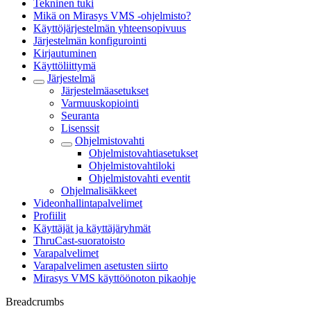
Tekninen tuki
Mikä on Mirasys VMS -ohjelmisto?
Käyttöjärjestelmän yhteensopivuus
Järjestelmän konfigurointi
Kirjautuminen
Käyttöliittymä
Järjestelmä
Järjestelmäasetukset
Varmuuskopiointi
Seuranta
Lisenssit
Ohjelmistovahti
Ohjelmistovahtiasetukset
Ohjelmistovahtiloki
Ohjelmistovahti eventit
Ohjelmalisäkkeet
Videonhallintapalvelimet
Profiilit
Käyttäjät ja käyttäjäryhmät
ThruCast-suoratoisto
Varapalvelimet
Varapalvelimen asetusten siirto
Mirasys VMS käyttöönoton pikaohje
Breadcrumbs