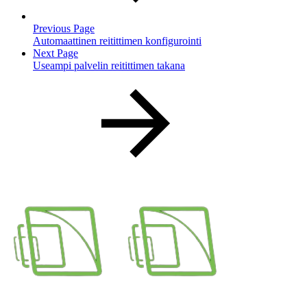
Previous Page
Automaattinen reitittimen konfigurointi
Next Page
Useampi palvelin reitittimen takana