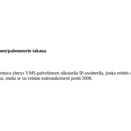
timen/palomuurin takana
tava yhteys VMS-palvelimeen ulkoisella IP-osoitteella, jonka reititin 
ä, mutta se on erittäin todennäköisesti portti 5008.