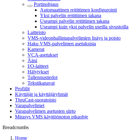
Portinohjaus
Automaattinen reitittimen konfigurointi
Yksi palvelin reitittimen takana
Useampi palvelin reitittimen takana
Useampi kuin yksi palvelin useilla sivustoilla
Laitteisto
VMS-videonhallintapalvelimien lisäys ja poisto
Haku VMS-palvelimen asetuksista
Kamerat
VCA-asetukset
Ääni
I/O-laitteet
Hälytykset
Tallennustiedot
Tekstikanavat
Profiilit
Käyttäjät ja käyttäjäryhmät
ThruCast-suoratoisto
Varapalvelimet
Varapalvelimen asetusten siirto
Mirasys VMS käyttöönoton pikaohje
Breadcrumbs
Home