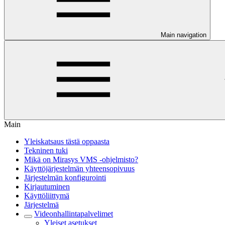
Main navigation
Main
Yleiskatsaus tästä oppaasta
Tekninen tuki
Mikä on Mirasys VMS -ohjelmisto?
Käyttöjärjestelmän yhteensopivuus
Järjestelmän konfigurointi
Kirjautuminen
Käyttöliittymä
Järjestelmä
Videonhallintapalvelimet
Yleiset asetukset