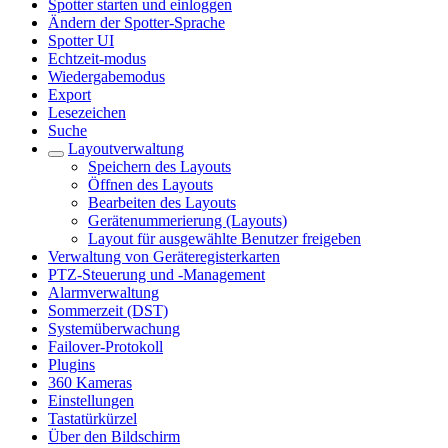
Spotter starten und einloggen
Ändern der Spotter-Sprache
Spotter UI
Echtzeit-modus
Wiedergabemodus
Export
Lesezeichen
Suche
Layoutverwaltung
Speichern des Layouts
Öffnen des Layouts
Bearbeiten des Layouts
Gerätenummerierung (Layouts)
Layout für ausgewählte Benutzer freigeben
Verwaltung von Geräteregisterkarten
PTZ-Steuerung und -Management
Alarmverwaltung
Sommerzeit (DST)
Systemüberwachung
Failover-Protokoll
Plugins
360 Kameras
Einstellungen
Tastatürkürzel
Über den Bildschirm