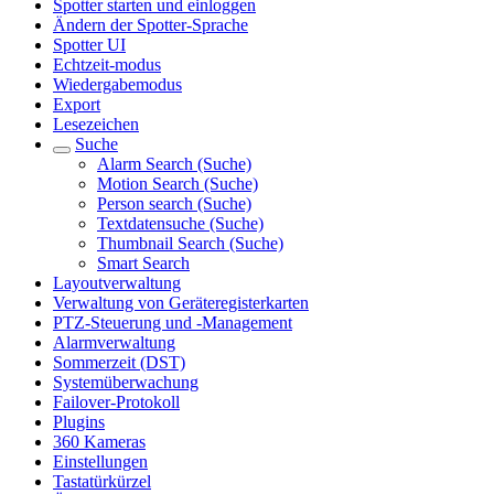
Spotter starten und einloggen
Ändern der Spotter-Sprache
Spotter UI
Echtzeit-modus
Wiedergabemodus
Export
Lesezeichen
Suche
Alarm Search (Suche)
Motion Search (Suche)
Person search (Suche)
Textdatensuche (Suche)
Thumbnail Search (Suche)
Smart Search
Layoutverwaltung
Verwaltung von Geräteregisterkarten
PTZ-Steuerung und -Management
Alarmverwaltung
Sommerzeit (DST)
Systemüberwachung
Failover-Protokoll
Plugins
360 Kameras
Einstellungen
Tastatürkürzel