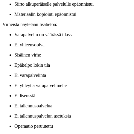
Siirto alkuperäiselle palvelulle epäonnistui
Materiaalin kopiointi epäonnistui
Virheistä näytetään lisätietoa:
Varapalvelin on väärässä tilassa
Ei yhteensopiva
Sisäinen virhe
Epäkelpo lokin tila
Ei varapalvelinta
Ei yhteyttä varapalvelimelle
Ei lisenssiä
Ei tallennuspalvelua
Ei tallennuspalvelun asetuksia
Operaatio peruutettu