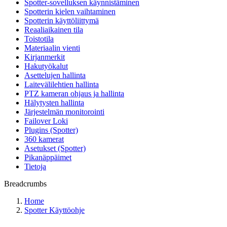
Spotter-sovelluksen käynnistäminen
Spotterin kielen vaihtaminen
Spotterin käyttöliittymä
Reaaliaikainen tila
Toistotila
Materiaalin vienti
Kirjanmerkit
Hakutyökalut
Asettelujen hallinta
Laitevälilehtien hallinta
PTZ kameran ohjaus ja hallinta
Hälytysten hallinta
Järjestelmän monitorointi
Failover Loki
Plugins (Spotter)
360 kamerat
Asetukset (Spotter)
Pikanäppäimet
Tietoja
Breadcrumbs
Home
Spotter Käyttöohje