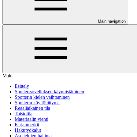
Main navigation
Main
Esittely
Spotter-sovelluksen käynnistäminen
Spotterin kielen vaihtaminen
Spotterin käyttöliittymä
Reaaliaikainen tila
Toistotila
Materiaalin vienti
Kirjanmerkit
Hakutyökalut
Asettelujen hallinta