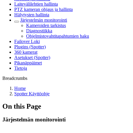
Laitevälilehtien hallinta
PTZ kameran ohjaus ja hallinta
Hälytysten hallinta
Järjestelmän monitorointi
Kameroiden tarkistus
Diagnostiikka
Ohjelmistovahtitapahtumien haku
Failover Loki
Plugins (Spotter)
360 kamerat
Asetukset (Spotter)
Pikanäppäimet
Tietoja
Breadcrumbs
Home
Spotter Käyttöohje
On this Page
Järjestelmän monitorointi