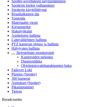
Spotter-sovelluksen käynnistäminen
Spotterin kielen vaihtaminen
Spotterin käyttöliittymä
Reaaliaikainen tila
Toistotila
Materiaalin vienti
Kirjanmerkit
Hakutyökalut
Asettelujen hallinta
Laitevälilehtien hallinta
PTZ kameran ohjaus ja hallinta
Hälytysten hallinta
Järjestelmän monitorointi
Kameroiden tarkistus
Diagnostiikka
Ohjelmistovahtitapahtumien haku
Failover Loki
Plugins (Spotter)
360 kamerat
Asetukset (Spotter)
Pikanäppäimet
Tietoja
Breadcrumbs