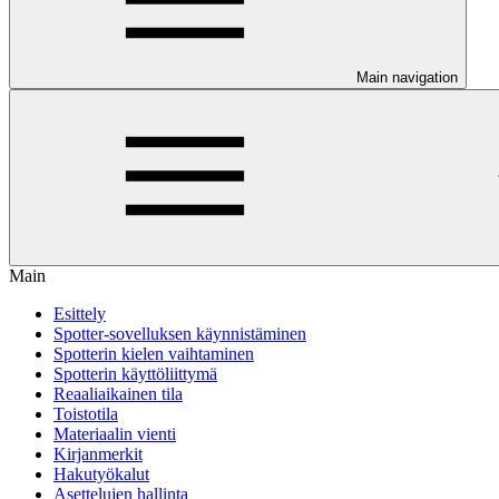
Main navigation
Main
Esittely
Spotter-sovelluksen käynnistäminen
Spotterin kielen vaihtaminen
Spotterin käyttöliittymä
Reaaliaikainen tila
Toistotila
Materiaalin vienti
Kirjanmerkit
Hakutyökalut
Asettelujen hallinta