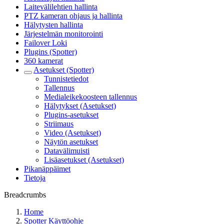
Laitevälilehtien hallinta
PTZ kameran ohjaus ja hallinta
Hälytysten hallinta
Järjestelmän monitorointi
Failover Loki
Plugins (Spotter)
360 kamerat
Asetukset (Spotter)
Tunnistetiedot
Tallennus
Medialeikekoosteen tallennus
Hälytykset (Asetukset)
Plugins-asetukset
Striimaus
Video (Asetukset)
Näytön asetukset
Datavälimuisti
Lisäasetukset (Asetukset)
Pikanäppäimet
Tietoja
Breadcrumbs
Home
Spotter Käyttöohje