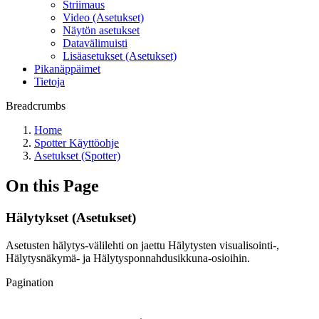
Striimaus
Video (Asetukset)
Näytön asetukset
Datavälimuisti
Lisäasetukset (Asetukset)
Pikanäppäimet
Tietoja
Breadcrumbs
Home
Spotter Käyttöohje
Asetukset (Spotter)
On this Page
Hälytykset (Asetukset)
Asetusten hälytys-välilehti on jaettu Hälytysten visualisointi-,
Hälytysnäkymä- ja Hälytysponnahdusikkuna-osioihin.
Pagination