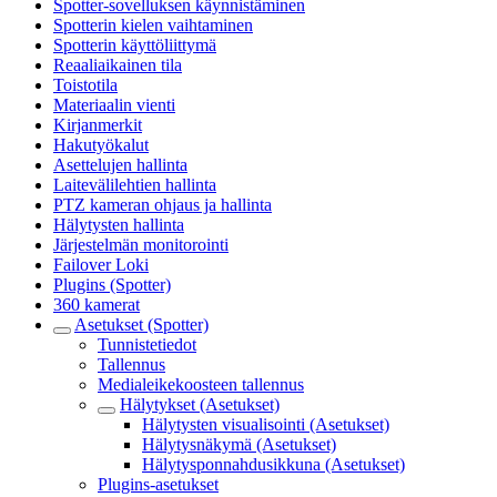
Spotter-sovelluksen käynnistäminen
Spotterin kielen vaihtaminen
Spotterin käyttöliittymä
Reaaliaikainen tila
Toistotila
Materiaalin vienti
Kirjanmerkit
Hakutyökalut
Asettelujen hallinta
Laitevälilehtien hallinta
PTZ kameran ohjaus ja hallinta
Hälytysten hallinta
Järjestelmän monitorointi
Failover Loki
Plugins (Spotter)
360 kamerat
Asetukset (Spotter)
Tunnistetiedot
Tallennus
Medialeikekoosteen tallennus
Hälytykset (Asetukset)
Hälytysten visualisointi (Asetukset)
Hälytysnäkymä (Asetukset)
Hälytysponnahdusikkuna (Asetukset)
Plugins-asetukset