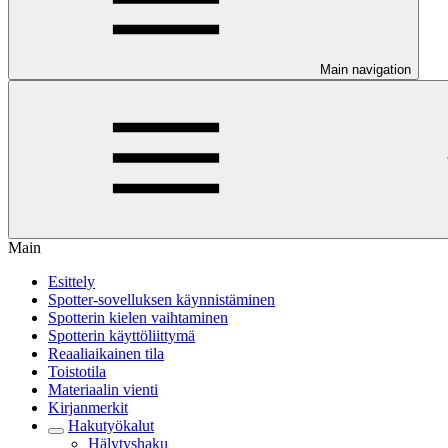
Main navigation
Main
Esittely
Spotter-sovelluksen käynnistäminen
Spotterin kielen vaihtaminen
Spotterin käyttöliittymä
Reaaliaikainen tila
Toistotila
Materiaalin vienti
Kirjanmerkit
Hakutyökalut
Hälytyshaku