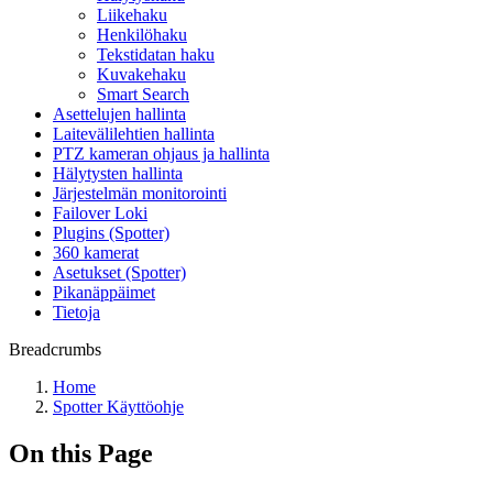
Liikehaku
Henkilöhaku
Tekstidatan haku
Kuvakehaku
Smart Search
Asettelujen hallinta
Laitevälilehtien hallinta
PTZ kameran ohjaus ja hallinta
Hälytysten hallinta
Järjestelmän monitorointi
Failover Loki
Plugins (Spotter)
360 kamerat
Asetukset (Spotter)
Pikanäppäimet
Tietoja
Breadcrumbs
Home
Spotter Käyttöohje
On this Page