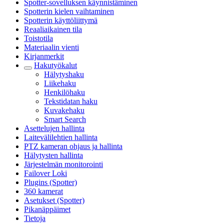
Spotter-sovelluksen käynnistäminen
Spotterin kielen vaihtaminen
Spotterin käyttöliittymä
Reaaliaikainen tila
Toistotila
Materiaalin vienti
Kirjanmerkit
Hakutyökalut
Hälytyshaku
Liikehaku
Henkilöhaku
Tekstidatan haku
Kuvakehaku
Smart Search
Asettelujen hallinta
Laitevälilehtien hallinta
PTZ kameran ohjaus ja hallinta
Hälytysten hallinta
Järjestelmän monitorointi
Failover Loki
Plugins (Spotter)
360 kamerat
Asetukset (Spotter)
Pikanäppäimet
Tietoja