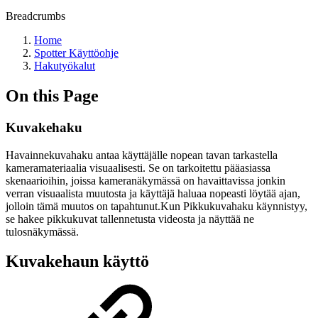
Breadcrumbs
Home
Spotter Käyttöohje
Hakutyökalut
On this Page
Kuvakehaku
Havainnekuvahaku antaa käyttäjälle nopean tavan tarkastella
kameramateriaalia visuaalisesti. Se on tarkoitettu pääasiassa
skenaarioihin, joissa kameranäkymässä on havaittavissa jonkin
verran visuaalista muutosta ja käyttäjä haluaa nopeasti löytää ajan,
jolloin tämä muutos on tapahtunut.Kun Pikkukuvahaku käynnistyy,
se hakee pikkukuvat tallennetusta videosta ja näyttää ne
tulosnäkymässä.
Kuvakehaun käyttö