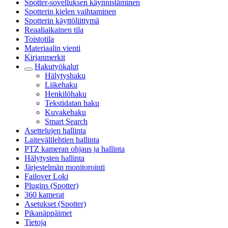
Spotter-sovelluksen käynnistäminen
Spotterin kielen vaihtaminen
Spotterin käyttöliittymä
Reaaliaikainen tila
Toistotila
Materiaalin vienti
Kirjanmerkit
Hakutyökalut
Hälytyshaku
Liikehaku
Henkilöhaku
Tekstidatan haku
Kuvakehaku
Smart Search
Asettelujen hallinta
Laitevälilehtien hallinta
PTZ kameran ohjaus ja hallinta
Hälytysten hallinta
Järjestelmän monitorointi
Failover Loki
Plugins (Spotter)
360 kamerat
Asetukset (Spotter)
Pikanäppäimet
Tietoja