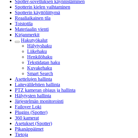
Spotter-sovelluksen käynnistäminen
Spotterin kielen vaihtaminen
Spotterin käyttöliittymä
Reaaliaikainen tila
Toistotila
Materiaalin vienti
Kirjanmerkit
Hakutyökalut
Hälytyshaku
Liikehaku
Henkilöhaku
Tekstidatan haku
Kuvakehaku
Smart Search
Asettelujen hallinta
Laitevälilehtien hallinta
PTZ kameran ohjaus ja hallinta
Hälytysten hallinta
Järjestelmän monitorointi
Failover Loki
Plugins (Spotter)
360 kamerat
Asetukset (Spotter)
Pikanäppäimet
Tietoja