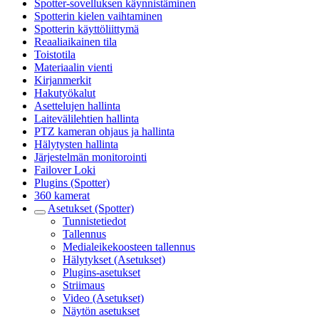
Spotter-sovelluksen käynnistäminen
Spotterin kielen vaihtaminen
Spotterin käyttöliittymä
Reaaliaikainen tila
Toistotila
Materiaalin vienti
Kirjanmerkit
Hakutyökalut
Asettelujen hallinta
Laitevälilehtien hallinta
PTZ kameran ohjaus ja hallinta
Hälytysten hallinta
Järjestelmän monitorointi
Failover Loki
Plugins (Spotter)
360 kamerat
Asetukset (Spotter)
Tunnistetiedot
Tallennus
Medialeikekoosteen tallennus
Hälytykset (Asetukset)
Plugins-asetukset
Striimaus
Video (Asetukset)
Näytön asetukset