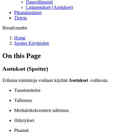
Datavälimuisti
Lisäasetukset (Asetukset)
Pikanäppäimet
Tietoja
Breadcrumbs
Home
Spotter Käyttöohje
On this Page
Asetukset (Spotter)
Erilaisia toimintoja voidaan käyttää
Asetukset
-valikosta.
Tunnistetiedot
Tallennus
Medialeikekoosteen tallennus
Hälytykset
Pluginit