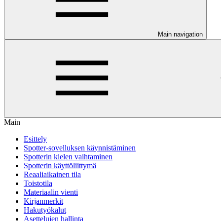
Main navigation
Main
Esittely
Spotter-sovelluksen käynnistäminen
Spotterin kielen vaihtaminen
Spotterin käyttöliittymä
Reaaliaikainen tila
Toistotila
Materiaalin vienti
Kirjanmerkit
Hakutyökalut
Asettelujen hallinta