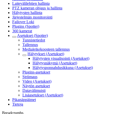
Laitevälilehtien hallinta
PTZ kameran ohjaus ja hallinta
Hälytysten hallinta
Järjestelmän monitorointi
Failover Loki
Plugins (Spotter)
360 kamerat
Asetukset (Spotter)
Tunnistetiedot
Tallennus
Medialeikekoosteen tallennus
Hälytykset (Asetukset)
Hälytysten visualisointi (Asetukset)
Hälytysnäkymä (Asetukset)
Hälytysponnahdusikkuna (Asetukset)
Plugins-asetukset
Striimaus
Video (Asetukset)
Näytön asetukset
Datavälimuisti
Lisäasetukset (Asetukset)
Pikanäppäimet
Tietoja
Breadcrumbs