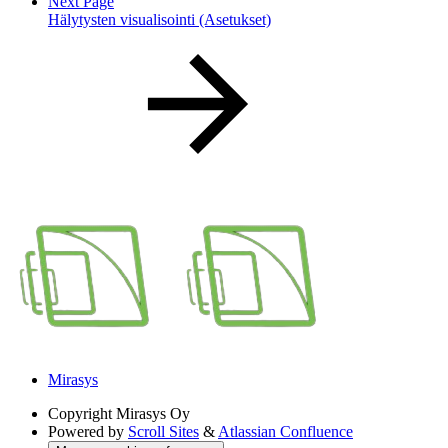
Next Page
Hälytysten visualisointi (Asetukset)
Mirasys
Copyright
Mirasys Oy
Powered by
Scroll Sites
&
Atlassian Confluence