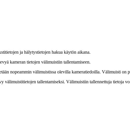
kstitietojen ja hälytystietojen hakua käytön aikana.
levyä kameran tietojen välimuistiin tallentamiseen.
tään nopeammin välimuistissa olevilla kameratiedoilla. Välimuisti on prof
 välimuistitietojen tallentamiseksi. Välimuistiin tallennettuja tietoja voi