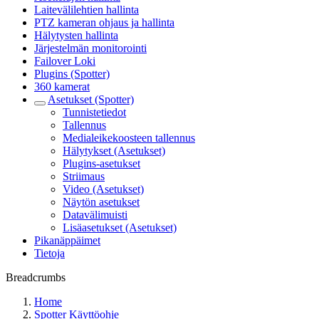
Laitevälilehtien hallinta
PTZ kameran ohjaus ja hallinta
Hälytysten hallinta
Järjestelmän monitorointi
Failover Loki
Plugins (Spotter)
360 kamerat
Asetukset (Spotter)
Tunnistetiedot
Tallennus
Medialeikekoosteen tallennus
Hälytykset (Asetukset)
Plugins-asetukset
Striimaus
Video (Asetukset)
Näytön asetukset
Datavälimuisti
Lisäasetukset (Asetukset)
Pikanäppäimet
Tietoja
Breadcrumbs
Home
Spotter Käyttöohje