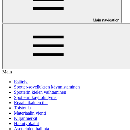
Main navigation
Main
Esittely
Spotter-sovelluksen käynnistäminen
Spotterin kielen vaihtaminen
Spotterin käyttöliittymä
Reaaliaikainen tila
Toistotila
Materiaalin vienti
Kirjanmerkit
Hakutyökalut
Asettelujen hallinta