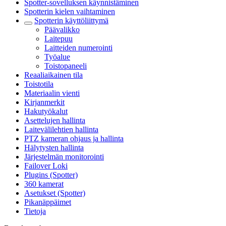
Spotter-sovelluksen käynnistäminen
Spotterin kielen vaihtaminen
Spotterin käyttöliittymä
Päävalikko
Laitepuu
Laitteiden numerointi
Työalue
Toistopaneeli
Reaaliaikainen tila
Toistotila
Materiaalin vienti
Kirjanmerkit
Hakutyökalut
Asettelujen hallinta
Laitevälilehtien hallinta
PTZ kameran ohjaus ja hallinta
Hälytysten hallinta
Järjestelmän monitorointi
Failover Loki
Plugins (Spotter)
360 kamerat
Asetukset (Spotter)
Pikanäppäimet
Tietoja