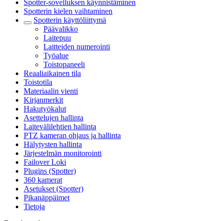
Spotter-sovelluksen käynnistäminen
Spotterin kielen vaihtaminen
Spotterin käyttöliittymä
Päävalikko
Laitepuu
Laitteiden numerointi
Työalue
Toistopaneeli
Reaaliaikainen tila
Toistotila
Materiaalin vienti
Kirjanmerkit
Hakutyökalut
Asettelujen hallinta
Laitevälilehtien hallinta
PTZ kameran ohjaus ja hallinta
Hälytysten hallinta
Järjestelmän monitorointi
Failover Loki
Plugins (Spotter)
360 kamerat
Asetukset (Spotter)
Pikanäppäimet
Tietoja