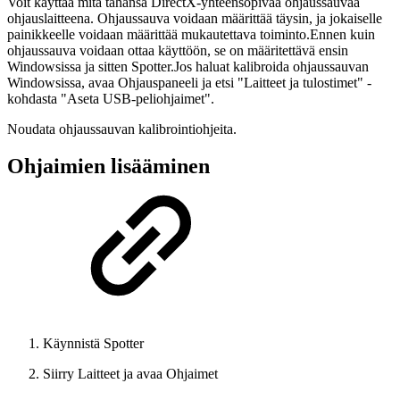
Voit käyttää mitä tahansa DirectX-yhteensopivaa ohjaussauvaa
ohjauslaitteena. Ohjaussauva voidaan määrittää täysin, ja jokaiselle
painikkeelle voidaan määrittää mukautettava toiminto.Ennen kuin
ohjaussauva voidaan ottaa käyttöön, se on määritettävä ensin
Windowsissa ja sitten Spotter.Jos haluat kalibroida ohjaussauvan
Windowsissa, avaa Ohjauspaneeli ja etsi "Laitteet ja tulostimet" -
kohdasta "Aseta USB-peliohjaimet".
Noudata ohjaussauvan kalibrointiohjeita.
Ohjaimien lisääminen
Käynnistä Spotter
Siirry Laitteet ja avaa Ohjaimet