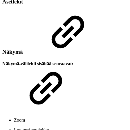
Asettelut
Näkymä
Näkymä-välilehti sisältää seuraavat:
Zoom
Luo uusi ruudukko