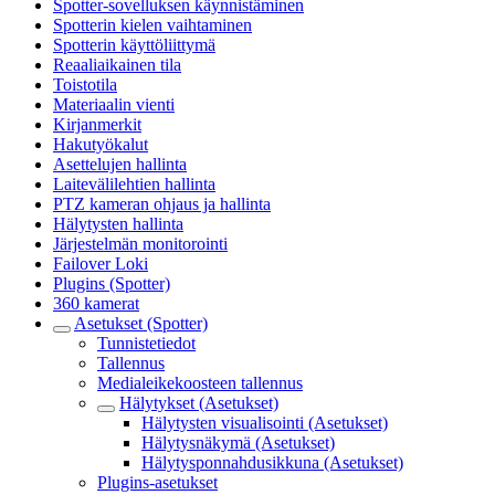
Spotter-sovelluksen käynnistäminen
Spotterin kielen vaihtaminen
Spotterin käyttöliittymä
Reaaliaikainen tila
Toistotila
Materiaalin vienti
Kirjanmerkit
Hakutyökalut
Asettelujen hallinta
Laitevälilehtien hallinta
PTZ kameran ohjaus ja hallinta
Hälytysten hallinta
Järjestelmän monitorointi
Failover Loki
Plugins (Spotter)
360 kamerat
Asetukset (Spotter)
Tunnistetiedot
Tallennus
Medialeikekoosteen tallennus
Hälytykset (Asetukset)
Hälytysten visualisointi (Asetukset)
Hälytysnäkymä (Asetukset)
Hälytysponnahdusikkuna (Asetukset)
Plugins-asetukset