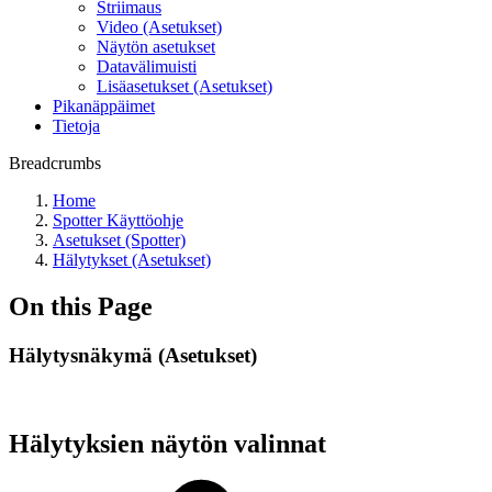
Striimaus
Video (Asetukset)
Näytön asetukset
Datavälimuisti
Lisäasetukset (Asetukset)
Pikanäppäimet
Tietoja
Breadcrumbs
Home
Spotter Käyttöohje
Asetukset (Spotter)
Hälytykset (Asetukset)
On this Page
Hälytysnäkymä (Asetukset)
Hälytyksien näytön valinnat