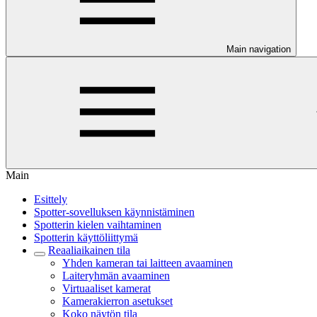
Main navigation
Main
Esittely
Spotter-sovelluksen käynnistäminen
Spotterin kielen vaihtaminen
Spotterin käyttöliittymä
Reaaliaikainen tila
Yhden kameran tai laitteen avaaminen
Laiteryhmän avaaminen
Virtuaaliset kamerat
Kamerakierron asetukset
Koko näytön tila