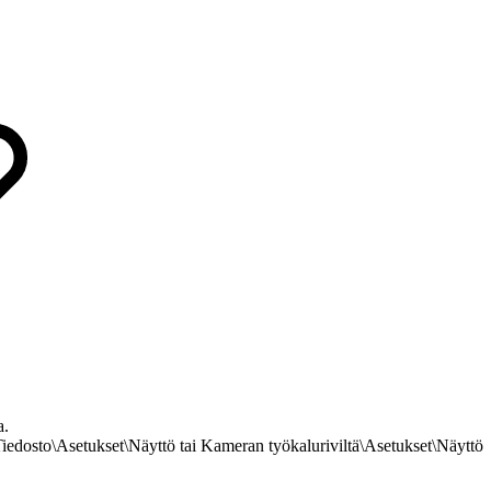
a.
Tiedosto\Asetukset\Näyttö tai Kameran työkaluriviltä\Asetukset\Näyttö