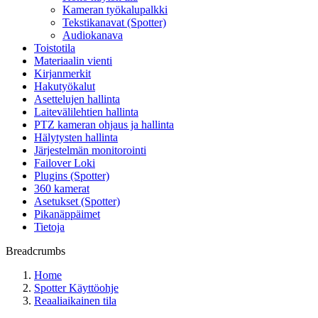
Kameran työkalupalkki
Tekstikanavat (Spotter)
Audiokanava
Toistotila
Materiaalin vienti
Kirjanmerkit
Hakutyökalut
Asettelujen hallinta
Laitevälilehtien hallinta
PTZ kameran ohjaus ja hallinta
Hälytysten hallinta
Järjestelmän monitorointi
Failover Loki
Plugins (Spotter)
360 kamerat
Asetukset (Spotter)
Pikanäppäimet
Tietoja
Breadcrumbs
Home
Spotter Käyttöohje
Reaaliaikainen tila