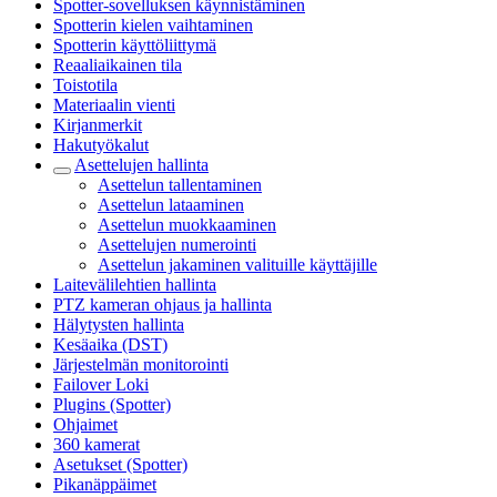
Spotter-sovelluksen käynnistäminen
Spotterin kielen vaihtaminen
Spotterin käyttöliittymä
Reaaliaikainen tila
Toistotila
Materiaalin vienti
Kirjanmerkit
Hakutyökalut
Asettelujen hallinta
Asettelun tallentaminen
Asettelun lataaminen
Asettelun muokkaaminen
Asettelujen numerointi
Asettelun jakaminen valituille käyttäjille
Laitevälilehtien hallinta
PTZ kameran ohjaus ja hallinta
Hälytysten hallinta
Kesäaika (DST)
Järjestelmän monitorointi
Failover Loki
Plugins (Spotter)
Ohjaimet
360 kamerat
Asetukset (Spotter)
Pikanäppäimet