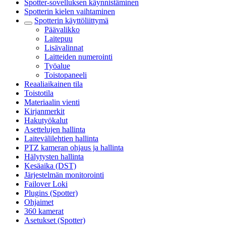
Spotter-sovelluksen käynnistäminen
Spotterin kielen vaihtaminen
Spotterin käyttöliittymä
Päävalikko
Laitepuu
Lisävalinnat
Laitteiden numerointi
Työalue
Toistopaneeli
Reaaliaikainen tila
Toistotila
Materiaalin vienti
Kirjanmerkit
Hakutyökalut
Asettelujen hallinta
Laitevälilehtien hallinta
PTZ kameran ohjaus ja hallinta
Hälytysten hallinta
Kesäaika (DST)
Järjestelmän monitorointi
Failover Loki
Plugins (Spotter)
Ohjaimet
360 kamerat
Asetukset (Spotter)