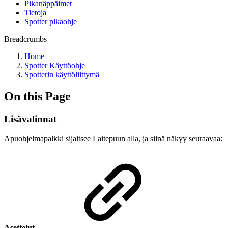
Pikanäppäimet
Tietoja
Spotter pikaohje
Breadcrumbs
Home
Spotter Käyttöohje
Spotterin käyttöliittymä
On this Page
Lisävalinnat
Apuohjelmapalkki sijaitsee Laitepuun alla, ja siinä näkyy seuraavaa:
Asettelut