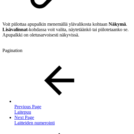
Voit piilottaa apupalkin menemällä ylävalikosta kohtaan
Näkymä
.
Lisävalinnat
-kohdassa voit valita, näytetäänkö tai piilotetaanko se.
Apupalkki on oletusarvoisesti näkyvissä.
Pagination
Previous Page
Laitepuu
Next Page
Laitteiden numerointi