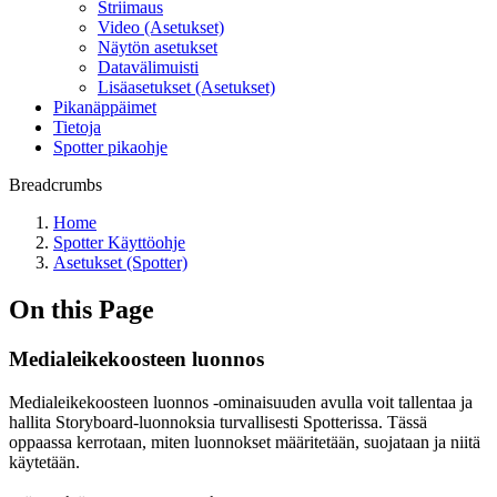
Striimaus
Video (Asetukset)
Näytön asetukset
Datavälimuisti
Lisäasetukset (Asetukset)
Pikanäppäimet
Tietoja
Spotter pikaohje
Breadcrumbs
Home
Spotter Käyttöohje
Asetukset (Spotter)
On this Page
Medialeikekoosteen luonnos
Medialeikekoosteen luonnos -ominaisuuden avulla voit tallentaa ja
hallita Storyboard-luonnoksia turvallisesti Spotterissa. Tässä
oppaassa kerrotaan, miten luonnokset määritetään, suojataan ja niitä
käytetään.