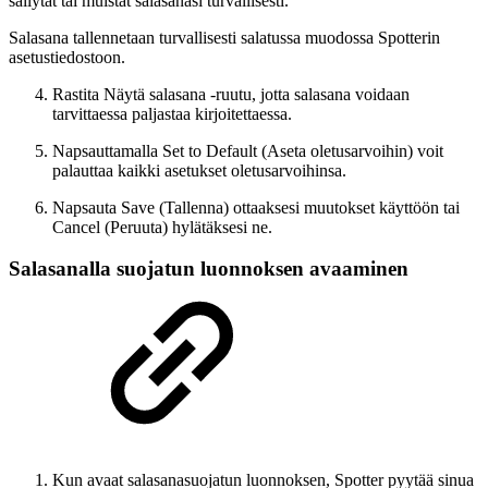
säilytät tai muistat salasanasi turvallisesti.
Salasana tallennetaan turvallisesti salatussa muodossa Spotterin
asetustiedostoon.
Rastita Näytä salasana -ruutu, jotta salasana voidaan
tarvittaessa paljastaa kirjoitettaessa.
Napsauttamalla Set to Default (Aseta oletusarvoihin) voit
palauttaa kaikki asetukset oletusarvoihinsa.
Napsauta Save (Tallenna) ottaaksesi muutokset käyttöön tai
Cancel (Peruuta) hylätäksesi ne.
Salasanalla suojatun luonnoksen avaaminen
Kun avaat salasanasuojatun luonnoksen, Spotter pyytää sinua