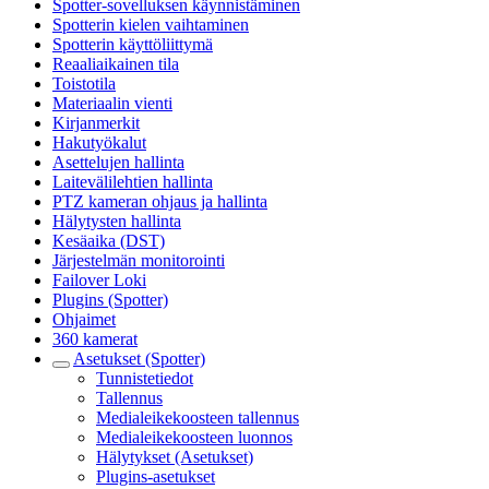
Spotter-sovelluksen käynnistäminen
Spotterin kielen vaihtaminen
Spotterin käyttöliittymä
Reaaliaikainen tila
Toistotila
Materiaalin vienti
Kirjanmerkit
Hakutyökalut
Asettelujen hallinta
Laitevälilehtien hallinta
PTZ kameran ohjaus ja hallinta
Hälytysten hallinta
Kesäaika (DST)
Järjestelmän monitorointi
Failover Loki
Plugins (Spotter)
Ohjaimet
360 kamerat
Asetukset (Spotter)
Tunnistetiedot
Tallennus
Medialeikekoosteen tallennus
Medialeikekoosteen luonnos
Hälytykset (Asetukset)
Plugins-asetukset