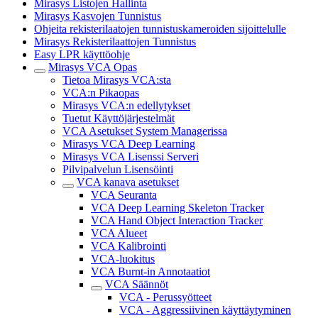
Mirasys Listojen Hallinta
Mirasys Kasvojen Tunnistus
Ohjeita rekisterilaatojen tunnistuskameroiden sijoittelulle
Mirasys Rekisterilaattojen Tunnistus
Easy LPR käyttöohje
Mirasys VCA Opas
Tietoa Mirasys VCA:sta
VCA:n Pikaopas
Mirasys VCA:n edellytykset
Tuetut Käyttöjärjestelmät
VCA Asetukset System Managerissa
Mirasys VCA Deep Learning
Mirasys VCA Lisenssi Serveri
Pilvipalvelun Lisensöinti
VCA kanava asetukset
VCA Seuranta
VCA Deep Learning Skeleton Tracker
VCA Hand Object Interaction Tracker
VCA Alueet
VCA Kalibrointi
VCA-luokitus
VCA Burnt-in Annotaatiot
VCA Säännöt
VCA - Perussyötteet
VCA - Aggressiivinen käyttäytyminen