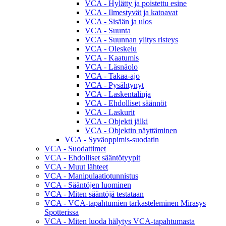
VCA - Hylätty ja poistettu esine
VCA - Ilmestyvät ja katoavat
VCA - Sisään ja ulos
VCA - Suunta
VCA - Suunnan ylitys risteys
VCA - Oleskelu
VCA - Kaatumis
VCA - Läsnäolo
VCA - Takaa-ajo
VCA - Pysähtynyt
VCA - Laskentalinja
VCA - Ehdolliset säännöt
VCA - Laskurit
VCA - Objekti jälki
VCA - Objektin näyttäminen
VCA - Syväoppimis-suodatin
VCA - Suodattimet
VCA - Ehdolliset sääntötyypit
VCA - Muut lähteet
VCA - Manipulaatiotunnistus
VCA - Sääntöjen luominen
VCA - Miten sääntöjä testataan
VCA - VCA-tapahtumien tarkasteleminen Mirasys
Spotterissa
VCA - Miten luoda hälytys VCA-tapahtumasta