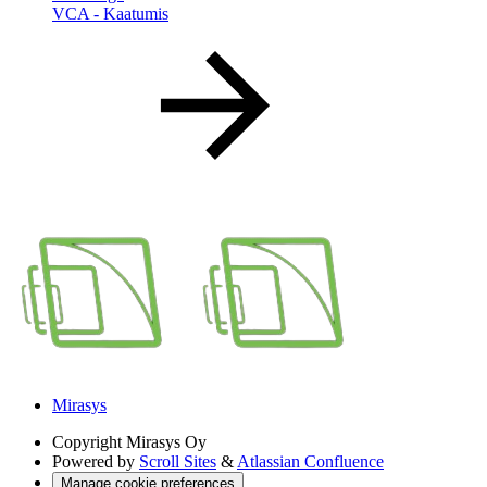
VCA - Kaatumis
Mirasys
Copyright
Mirasys Oy
Powered by
Scroll Sites
&
Atlassian Confluence
Manage cookie preferences