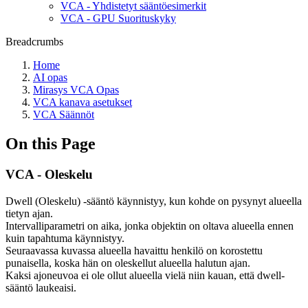
VCA - Yhdistetyt sääntöesimerkit
VCA - GPU Suorituskyky
Breadcrumbs
Home
AI opas
Mirasys VCA Opas
VCA kanava asetukset
VCA Säännöt
On this Page
VCA - Oleskelu
Dwell (Oleskelu) -sääntö käynnistyy, kun kohde on pysynyt alueella
tietyn ajan.
Intervalliparametri on aika, jonka objektin on oltava alueella ennen
kuin tapahtuma käynnistyy.
Seuraavassa kuvassa alueella havaittu henkilö on korostettu
punaisella, koska hän on oleskellut alueella halutun ajan.
Kaksi ajoneuvoa ei ole ollut alueella vielä niin kauan, että dwell-
sääntö laukeaisi.