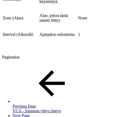
käynnistyä.
Alue, johon tämä
Zone (Alue)
None
sääntö liittyy
Interval (Aikaväli)
Ajanjakso sekunteina
1
Pagination
Previous Page
VCA - Suunnan ylitys risteys
Next Page