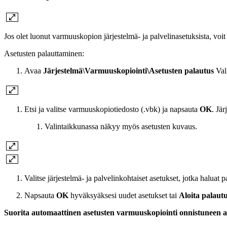
Jos olet luonut varmuuskopion järjestelmä- ja palvelinasetuksista, voit
Asetusten palauttaminen:
Avaa
Järjestelmä\Varmuuskopiointi\Asetusten palautus
Vali
Etsi ja valitse varmuuskopiotiedosto (.vbk) ja napsauta
OK
. Jä
Valintaikkunassa näkyy myös asetusten kuvaus.
Valitse järjestelmä- ja palvelinkohtaiset asetukset, jotka haluat 
Napsauta
OK
hyväksyäksesi uudet asetukset tai
Aloita palaut
Suorita automaattinen asetusten varmuuskopiointi onnistuneen a