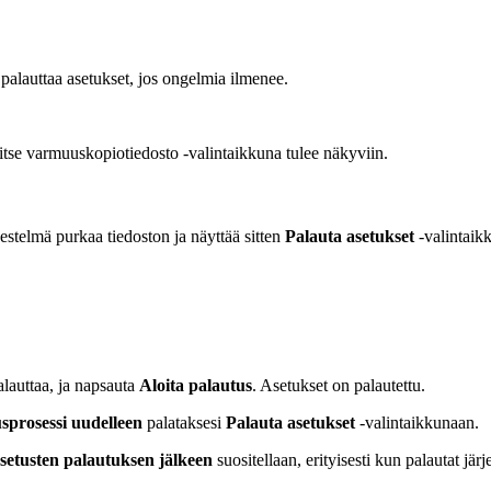
 palauttaa asetukset, jos ongelmia ilmenee.
tse varmuuskopiotiedosto -valintaikkuna tulee näkyviin.
rjestelmä purkaa tiedoston ja näyttää sitten
Palauta asetukset
-valintaik
palauttaa, ja napsauta
Aloita palautus
. Asetukset on palautettu.
usprosessi uudelleen
palataksesi
Palauta asetukset
-valintaikkunaan.
setusten palautuksen jälkeen
suositellaan, erityisesti kun palautat jär