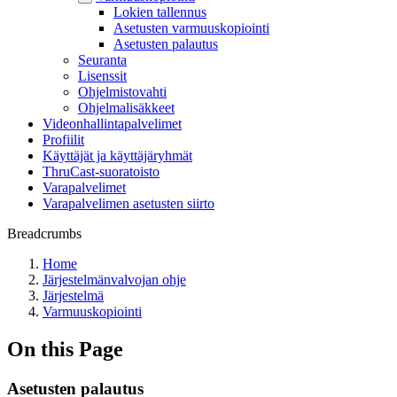
Lokien tallennus
Asetusten varmuuskopiointi
Asetusten palautus
Seuranta
Lisenssit
Ohjelmistovahti
Ohjelmalisäkkeet
Videonhallintapalvelimet
Profiilit
Käyttäjät ja käyttäjäryhmät
ThruCast-suoratoisto
Varapalvelimet
Varapalvelimen asetusten siirto
Breadcrumbs
Home
Järjestelmänvalvojan ohje
Järjestelmä
Varmuuskopiointi
On this Page
Asetusten palautus