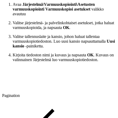
Avaa
Järjestelmä\Varmuuskopiointi\Asetusten
varmuuskopiointi
Varmuuskopioi asetukset
valikko
avautuu
Valitse järjestelmä- ja palvelinkohtaiset asetukset, jotka haluat
varmuuskopioida, ja napsauta
OK
.
Valitse tallennuslaite ja kansio, johon haluat tallentaa
varmuuskopiotiedoston. Luo uusi kansio napsauttamalla
Uusi
kansio
-painiketta.
Kirjoita tiedoston nimi ja kuvaus ja napsauta
OK
. Kuvaus on
valinnainen Järjestelmä luo varmuuskopiotiedoston.
Pagination