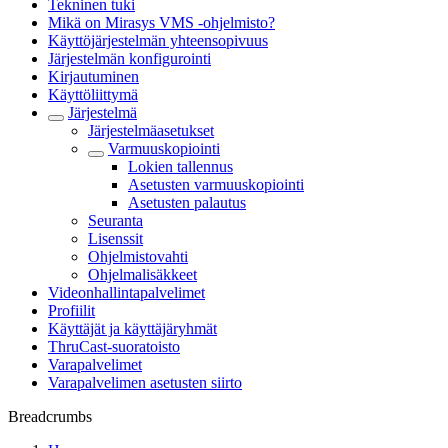
Tekninen tuki
Mikä on Mirasys VMS -ohjelmisto?
Käyttöjärjestelmän yhteensopivuus
Järjestelmän konfigurointi
Kirjautuminen
Käyttöliittymä
Järjestelmä
Järjestelmäasetukset
Varmuuskopiointi
Lokien tallennus
Asetusten varmuuskopiointi
Asetusten palautus
Seuranta
Lisenssit
Ohjelmistovahti
Ohjelmalisäkkeet
Videonhallintapalvelimet
Profiilit
Käyttäjät ja käyttäjäryhmät
ThruCast-suoratoisto
Varapalvelimet
Varapalvelimen asetusten siirto
Breadcrumbs