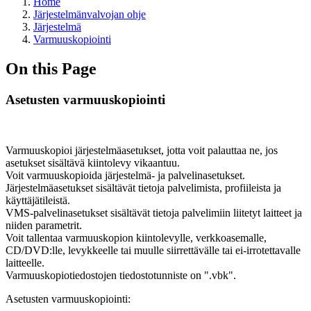
Home
Järjestelmänvalvojan ohje
Järjestelmä
Varmuuskopiointi
On this Page
Asetusten varmuuskopiointi
Varmuuskopioi järjestelmäasetukset, jotta voit palauttaa ne, jos
asetukset sisältävä kiintolevy vikaantuu.
Voit varmuuskopioida järjestelmä- ja palvelinasetukset.
Järjestelmäasetukset sisältävät tietoja palvelimista, profiileista ja
käyttäjätileistä.
VMS-palvelinasetukset sisältävät tietoja palvelimiin liitetyt laitteet ja
niiden parametrit.
Voit tallentaa varmuuskopion kiintolevylle, verkkoasemalle,
CD/DVD:lle, levykkeelle tai muulle siirrettävälle tai ei-irrotettavalle
laitteelle.
Varmuuskopiotiedostojen tiedostotunniste on ".vbk".
Asetusten varmuuskopiointi: