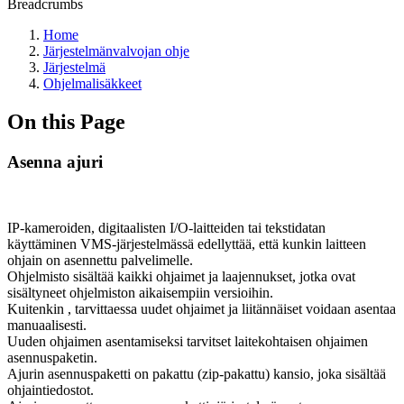
Breadcrumbs
Home
Järjestelmänvalvojan ohje
Järjestelmä
Ohjelmalisäkkeet
On this Page
Asenna ajuri
IP-kameroiden, digitaalisten I/O-laitteiden tai tekstidatan
käyttäminen VMS-järjestelmässä edellyttää, että kunkin laitteen
ohjain on asennettu palvelimelle.
Ohjelmisto sisältää kaikki ohjaimet ja laajennukset, jotka ovat
sisältyneet ohjelmiston aikaisempiin versioihin.
Kuitenkin , tarvittaessa uudet ohjaimet ja liitännäiset voidaan asentaa
manuaalisesti.
Uuden ohjaimen asentamiseksi tarvitset laitekohtaisen ohjaimen
asennuspaketin.
Ajurin asennuspaketti on pakattu (zip-pakattu) kansio, joka sisältää
ohjaintiedostot.