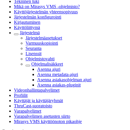
Tekninen tuki
Mikä on Mirasys VMS -ohjelmisto?
Käyttöjärjestelmän yhteensopivuus
Järjestelmän konfigurointi
Kirjautuminen
Käyttöliittymä
Järjestelmä
Järjestelmäasetukset
Varmuuskopiointi
Seuranta
Lisenssit
Ohjelmistovahti
Ohjelmalisäkkeet
Asenna ajuri
Asenna metadata-ajuri
Asenna asiakasohjelman ajuri
Asenna asiakas-pluginit
Videonhallintapalvelimet
Profiilit
Käyttäjät ja käyttäjäryhmät
ThruCast-suoratoisto
Varapalvelimet
Varapalvelimen asetusten siirto
Mirasys VMS käyttöönoton pikaohje