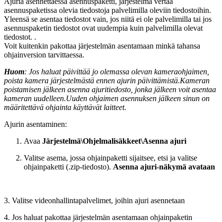
Ajuria asennettaessa asennuspaketti, järjestelmä vertaa
asennuspaketissa olevia tiedostoja palvelimilla oleviin tiedostoihin.
Yleensä se asentaa tiedostot vain, jos niitä ei ole palvelimilla tai jos
asennuspaketin tiedostot ovat uudempia kuin palvelimilla olevat
tiedostot. .
Voit kuitenkin pakottaa järjestelmän asentamaan minkä tahansa
ohjainversion tarvittaessa.
Huom
: Jos haluat päivittää jo olemassa olevan kameraohjaimen,
poista kamera järjestelmästä ennen ajurin päivittämistä.Kameran
poistamisen jälkeen asenna ajuritiedosto, jonka jälkeen voit asentaa
kameran uudelleen.Uuden ohjaimen asennuksen jälkeen sinun on
määritettävä ohjainta käyttävät laitteet.
Ajurin asentaminen:
Avaa
Järjestelmä\Ohjelmalisäkkeet\Asenna ajuri
Valitse asema, jossa ohjainpaketti sijaitsee, etsi ja valitse
ohjainpaketti (.zip-tiedosto).
Asenna ajuri-näkymä avataan
3. Valitse videonhallintapalvelimet, joihin ajuri asennetaan
4. Jos haluat pakottaa järjestelmän asentamaan ohjainpaketin