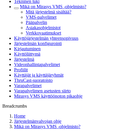
Tekninen tuki
Mikä on Mirasys VMS -ohjelmisto?
Mitä järjestelmä sisältää?
VMS-palvelimet
Pääpalvelin
Asiakasohjelmistot
Verkkovaatimukset
Käyttöjärjestelmän yhteensopivuus
Järjestelmän konfigurointi
Kirjautuminen
Käyttöliittymä
Järjestelmä
Videonhallintapalvelimet
Profiilit
Käyttäjät ja käyttäjäryhmät
ThruCast-suoratoisto
Varapalvelimet
Varapalvelimen asetusten siirto
Mirasys VMS käyttöönoton pikaohje
Breadcrumbs
Home
Järjestelmänvalvojan ohje
Mikä on Mirasys VMS -ohjelmisto?