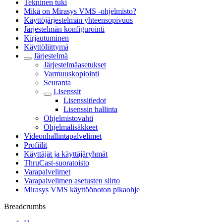
Tekninen tuki
Mikä on Mirasys VMS -ohjelmisto?
Käyttöjärjestelmän yhteensopivuus
Järjestelmän konfigurointi
Kirjautuminen
Käyttöliittymä
Järjestelmä
Järjestelmäasetukset
Varmuuskopiointi
Seuranta
Lisenssit
Lisenssitiedot
Lisenssin hallinta
Ohjelmistovahti
Ohjelmalisäkkeet
Videonhallintapalvelimet
Profiilit
Käyttäjät ja käyttäjäryhmät
ThruCast-suoratoisto
Varapalvelimet
Varapalvelimen asetusten siirto
Mirasys VMS käyttöönoton pikaohje
Breadcrumbs