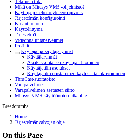
Tekninen tuki
Mikä on Mirasys VMS -ohjelmisto?
Käyttöjärjestelmän yhteensopivuus
Järjestelmän konfigurointi
Kirjautuminen
Käyttöliittymä
Järjestelmä
Videonhallintapalvelimet
Profiilit
Käyttäjät ja käyttäjäryhmät
Käyttäjäryhmät
Asiakaskohtaisen käyttäjän luominen
Käyttäjätilin asetukset
Käyttäjätilin poistaminen käytöstä tai aktivoiminen
ThruCast-suoratoisto
Varapalvelimet
Varapalvelimen asetusten siirto
Mirasys VMS käyttöönoton pikaohje
Breadcrumbs
Home
Järjestelmänvalvojan ohje
On this Page