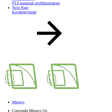
PTZ-kameran profiiliasetukset
Next Page
Käyttäjäryhmät
Mirasys
Copyright
Mirasys Oy