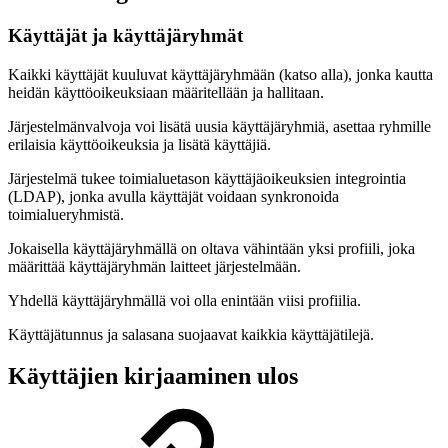
Käyttäjät ja käyttäjäryhmät
Kaikki käyttäjät kuuluvat käyttäjäryhmään (katso alla), jonka kautta
heidän käyttöoikeuksiaan määritellään ja hallitaan.
Järjestelmänvalvoja voi lisätä uusia käyttäjäryhmiä, asettaa ryhmille
erilaisia käyttöoikeuksia ja lisätä käyttäjiä.
Järjestelmä tukee toimialuetason käyttäjäoikeuksien integrointia
(LDAP), jonka avulla käyttäjät voidaan synkronoida
toimialueryhmistä.
Jokaisella käyttäjäryhmällä on oltava vähintään yksi profiili, joka
määrittää käyttäjäryhmän laitteet järjestelmään.
Yhdellä käyttäjäryhmällä voi olla enintään viisi profiilia.
Käyttäjätunnus ja salasana suojaavat kaikkia käyttäjätilejä.
Käyttäjien kirjaaminen ulos