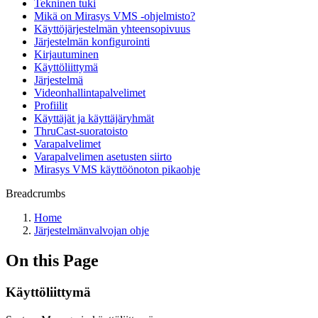
Tekninen tuki
Mikä on Mirasys VMS -ohjelmisto?
Käyttöjärjestelmän yhteensopivuus
Järjestelmän konfigurointi
Kirjautuminen
Käyttöliittymä
Järjestelmä
Videonhallintapalvelimet
Profiilit
Käyttäjät ja käyttäjäryhmät
ThruCast-suoratoisto
Varapalvelimet
Varapalvelimen asetusten siirto
Mirasys VMS käyttöönoton pikaohje
Breadcrumbs
Home
Järjestelmänvalvojan ohje
On this Page
Käyttöliittymä