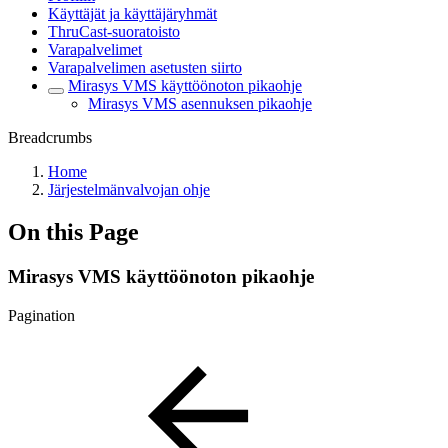
Käyttäjät ja käyttäjäryhmät
ThruCast-suoratoisto
Varapalvelimet
Varapalvelimen asetusten siirto
Mirasys VMS käyttöönoton pikaohje
Mirasys VMS asennuksen pikaohje
Breadcrumbs
Home
Järjestelmänvalvojan ohje
On this Page
Mirasys VMS käyttöönoton pikaohje
Pagination