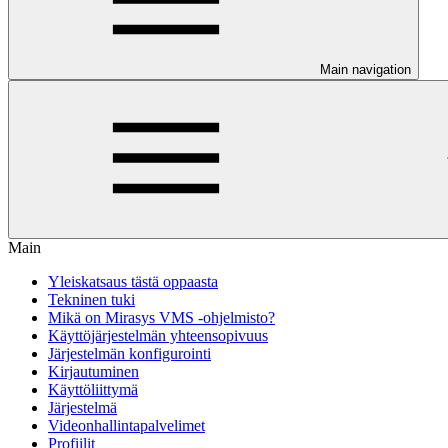
Main navigation
Main
Yleiskatsaus tästä oppaasta
Tekninen tuki
Mikä on Mirasys VMS -ohjelmisto?
Käyttöjärjestelmän yhteensopivuus
Järjestelmän konfigurointi
Kirjautuminen
Käyttöliittymä
Järjestelmä
Videonhallintapalvelimet
Profiilit