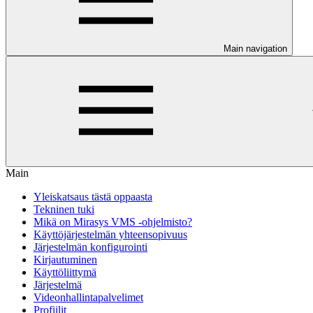
Main navigation
Main
Yleiskatsaus tästä oppaasta
Tekninen tuki
Mikä on Mirasys VMS -ohjelmisto?
Käyttöjärjestelmän yhteensopivuus
Järjestelmän konfigurointi
Kirjautuminen
Käyttöliittymä
Järjestelmä
Videonhallintapalvelimet
Profiilit