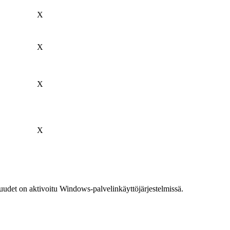
X
X
X
X
udet on aktivoitu Windows-palvelinkäyttöjärjestelmissä.