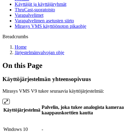
Käyttäjät ja käyttäjäryhmät
ThruCast-suoratoisto
Varapalvelimet
Varapalvelimen asetusten siirto
Mirasys VMS käyttöönoton pikaohje
Breadcrumbs
Home
Järjestelmänvalvojan ohje
On this Page
Käyttöjärjestelmän yhteensopivuus
Mirasys VMS V9 tukee seuraavia käyttöjärjestelmiä:
Palvelin, joka tukee analogista kameraa
Käyttöjärjestelmä
kaappauskorttien kautta
Windows 10
-