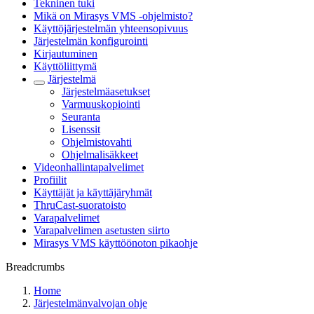
Tekninen tuki
Mikä on Mirasys VMS -ohjelmisto?
Käyttöjärjestelmän yhteensopivuus
Järjestelmän konfigurointi
Kirjautuminen
Käyttöliittymä
Järjestelmä
Järjestelmäasetukset
Varmuuskopiointi
Seuranta
Lisenssit
Ohjelmistovahti
Ohjelmalisäkkeet
Videonhallintapalvelimet
Profiilit
Käyttäjät ja käyttäjäryhmät
ThruCast-suoratoisto
Varapalvelimet
Varapalvelimen asetusten siirto
Mirasys VMS käyttöönoton pikaohje
Breadcrumbs
Home
Järjestelmänvalvojan ohje