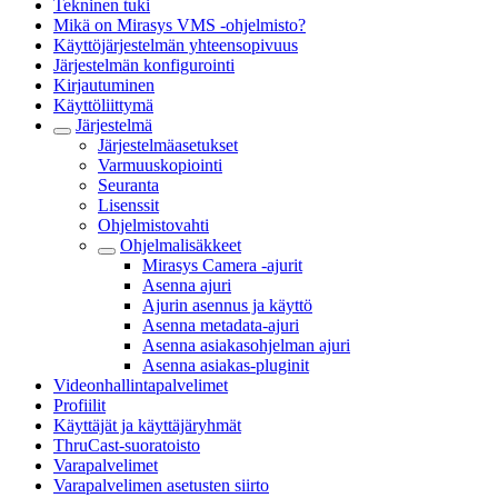
Tekninen tuki
Mikä on Mirasys VMS -ohjelmisto?
Käyttöjärjestelmän yhteensopivuus
Järjestelmän konfigurointi
Kirjautuminen
Käyttöliittymä
Järjestelmä
Järjestelmäasetukset
Varmuuskopiointi
Seuranta
Lisenssit
Ohjelmistovahti
Ohjelmalisäkkeet
Mirasys Camera -ajurit
Asenna ajuri
Ajurin asennus ja käyttö
Asenna metadata-ajuri
Asenna asiakasohjelman ajuri
Asenna asiakas-pluginit
Videonhallintapalvelimet
Profiilit
Käyttäjät ja käyttäjäryhmät
ThruCast-suoratoisto
Varapalvelimet
Varapalvelimen asetusten siirto