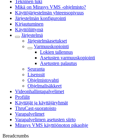
Tekninen tuki
Mikä on Mirasys VMS -ohjelmisto?
Käyttöjärjestelmän yhteensopivuus
Järjestelmän konfigurointi
Kirjautuminen
Käyttöliittymä
Järjestelmä
Järjestelmäasetukset
Varmuuskopiointi
Lokien tallennus
Asetusten varmuuskopiointi
Asetusten palautus
Seuranta
Lisenssit
Ohjelmistovahti
Ohjelmalisäkkeet
Videonhallintapalvelimet
Profiilit
Käyttäjät ja käyttäjäryhmät
ThruCast-suoratoisto
Varapalvelimet
Varapalvelimen asetusten siirto
Mirasys VMS käyttöönoton pikaohje
Breadcrumbs