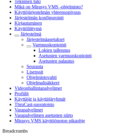
Tekninen tuki
Mikä on Mirasys VMS -ohjelmisto?
Käyttöjärjestelmän yhteensopivuus
Järjestelmän konfigurointi
Kirjautuminen
Käyttöliittymä
Järjestelmä
Järjestelmäasetukset
Varmuuskopiointi
Lokien tallennus
Asetusten varmuuskopiointi
Asetusten palautus
Seuranta
Lisenssit
Ohjelmistovahti
Ohjelmalisäkkeet
Videonhallintapalvelimet
Profiilit
Käyttäjät ja käyttäjäryhmät
ThruCast-suoratoisto
Varapalvelimet
Varapalvelimen asetusten siirto
Mirasys VMS käyttöönoton pikaohje
Breadcrumbs