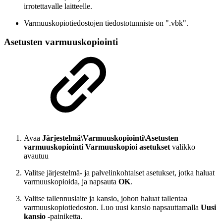
irrotettavalle laitteelle.
Varmuuskopiotiedostojen tiedostotunniste on ".vbk".
Asetusten varmuuskopiointi
Avaa
Järjestelmä\Varmuuskopiointi\Asetusten
varmuuskopiointi
Varmuuskopioi asetukset
valikko
avautuu
Valitse järjestelmä- ja palvelinkohtaiset asetukset, jotka haluat
varmuuskopioida, ja napsauta
OK
.
Valitse tallennuslaite ja kansio, johon haluat tallentaa
varmuuskopiotiedoston. Luo uusi kansio napsauttamalla
Uusi
kansio
-painiketta.